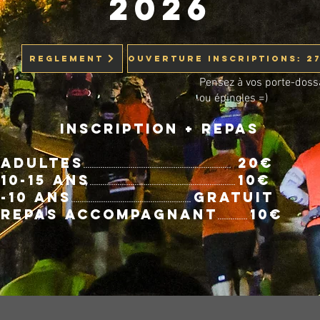
2026
REGLEMENT
Pensez à vos porte-doss
ou épingles =)
Inscription + repas
Adultes
20€
.....................................................................
10-15 ans
10€
....................................................................
-10 ans
Gratuit
........................................................
Repas accompagnant
10€
..............