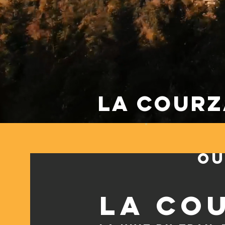
LA Courz
ou
La co