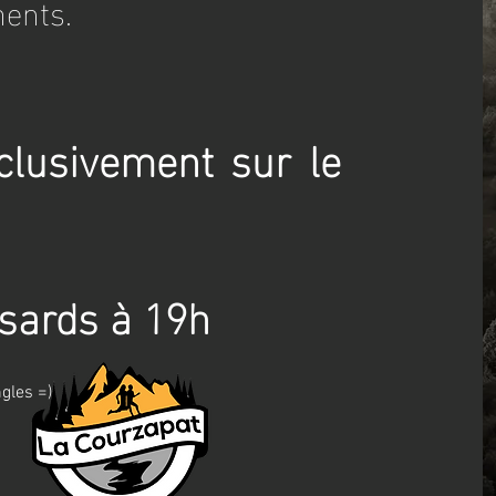
ents.
xclusivement sur le
ssards à 19h
gles =)