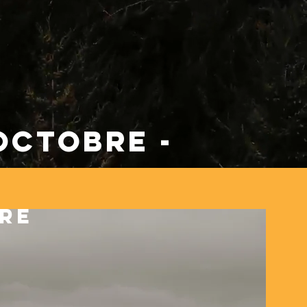
octobre -
bre