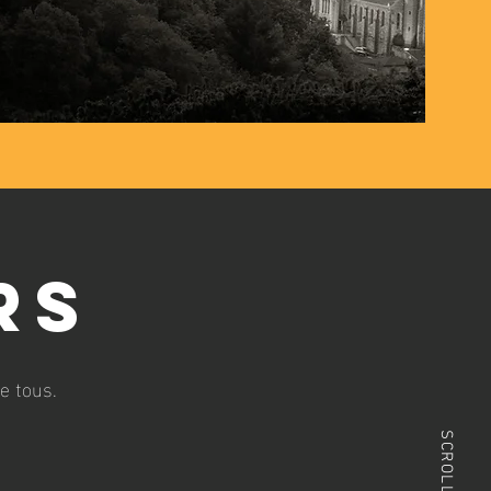
rs
e tous.
SCROLL